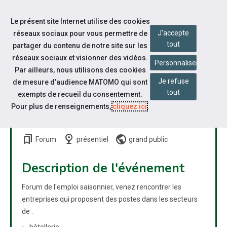
Accéder à notre page Facebook
Accéder à notre page Youtube
Accéder à notre page Instagram
Accéder à notre page Linkedin
Aller à la navigation
Le présent site Internet utilise des cookies
Aller au contenu
J'accepte
réseaux sociaux pour vous permettre de
tout
partager du contenu de notre site sur les
réseaux sociaux et visionner des vidéos.
Personnaliser
Par ailleurs, nous utilisons des cookies
Je refuse
de mesure d’audience MATOMO qui sont
FORUM DE L'EMPLOI
tout
exempts de recueil du consentement.
SAISONNIER, À L'AIGUILLON
Pour plus de renseignements,
cliquez ici
.
LA PRESQU'ILE
bookmarks
nest_cam_indoor
public
Forum
présentiel
grand public
Description de l'événement
Forum de l'emploi saisonnier, venez rencontrer les
entreprises qui proposent des postes dans les secteurs
de :