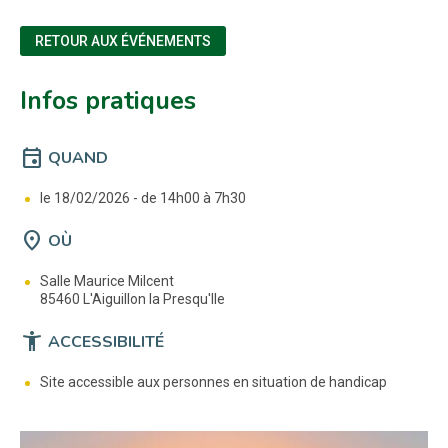
RETOUR AUX ÉVÉNEMENTS
Infos pratiques
event
QUAND
le 18/02/2026 -
de 14h00 à 7h30
location_on
OÙ
Salle Maurice Milcent
85460 L'Aiguillon la Presqu'Ile
accessibility_new
ACCESSIBILITÉ
Site accessible aux personnes en situation de handicap