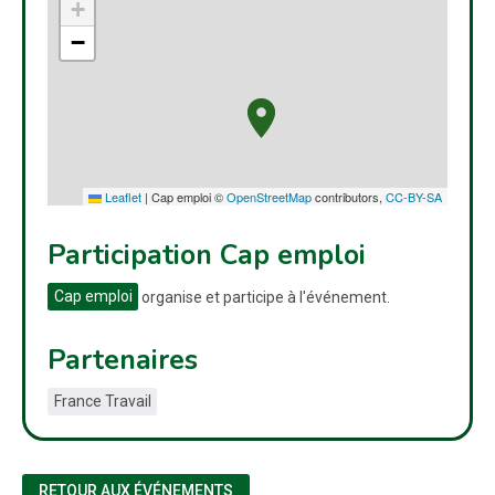
+
−
Leaflet
|
Cap emploi ©
OpenStreetMap
contributors,
CC-BY-SA
Participation Cap emploi
Cap emploi
organise et participe à l'événement.
Partenaires
France Travail
RETOUR AUX ÉVÉNEMENTS