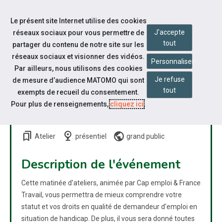
Accéder à notre page Facebook
Accéder à notre page Youtube
Accéder à notre page Instagram
Accéder à notre page Linkedin
Aller à la navigation
Le présent site Internet utilise des cookies
Aller au contenu
J'accepte
réseaux sociaux pour vous permettre de
tout
partager du contenu de notre site sur les
réseaux sociaux et visionner des vidéos.
Personnaliser
Par ailleurs, nous utilisons des cookies
Je refuse
de mesure d’audience MATOMO qui sont
COMMENT ABORDER MA
tout
exempts de recueil du consentement.
SITUATION DE HANDICAP
Pour plus de renseignements,
cliquez ici
.
AUPRÈS DES RECRUTEURS
bookmarks
nest_cam_indoor
public
Atelier
présentiel
grand public
Description de l'événement
Cette matinée d'ateliers, animée par Cap emploi & France
Travail, vous permettra de mieux comprendre votre
statut et vos droits en qualité de demandeur d'emploi en
situation de handicap. De plus, il vous sera donné toutes