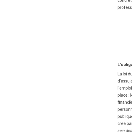
concrèt
profess
L’oblig
La loi d
d’assuj
l'emploi
place :
financiè
personn
publiqu
créé par
sein des