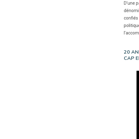
D’une pa
dénomin
confiés 
politiqu
l’accom
20 AN
CAP E