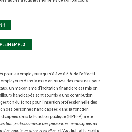
é des autres à tous les moments de son parcours
(NOUVELLE FENÊTRE)
CNH
(NOUVELLE FENÊTRE)
 PLEIN EMPLOI
és pour les employeurs qui s‘élève à 6 % de l’effectif
 les employeurs dans la mise en œuvre des mesures pour
 taux, un mécanisme d’incitation financière est mis en
vailleurs handicapés sont soumis à une contribution
 gestion du fonds pour l'insertion professionnelle des
rtion des personnes handicapées dans la fonction
andicapées dans la Fonction publique (FIPHFP) a été
'insertion professionnelle des personnes handicapées au
on des agents en prise avec elles. »
L’Agefiph et le Fiphfp