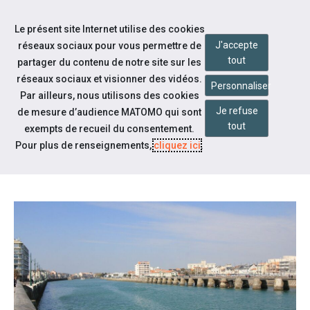
Accéder à notre page Facebook
Accéder à notre page Youtube
Accéder à notre page Instagram
Accéder à notre page Linkedin
Aller à la navigation
Le présent site Internet utilise des cookies
Aller au contenu
J'accepte
réseaux sociaux pour vous permettre de
tout
partager du contenu de notre site sur les
réseaux sociaux et visionner des vidéos.
Personnaliser
Par ailleurs, nous utilisons des cookies
Je refuse
de mesure d’audience MATOMO qui sont
Notre actualité
tout
exempts de recueil du consentement.
CAP SUR ... LE LITTORAL ET SON
Pour plus de renseignements,
cliquez ici
.
BASSIN D'EMPLOI