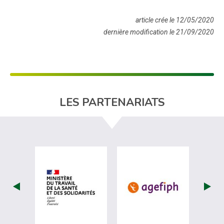
article crée le 12/05/2020
dernière modification le 21/09/2020
LES PARTENARIATS
visiter les site de Ministère du travail (
visiter les si