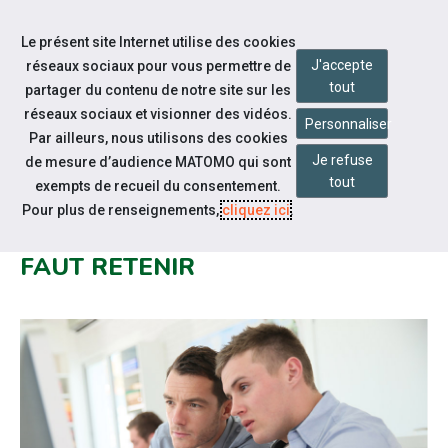
Accéder à notre page Facebook
Accéder à notre page Youtube
Accéder à notre page Instagram
Accéder à notre page Linkedin
Aller à la navigation
Le présent site Internet utilise des cookies
Aller au contenu
J'accepte
réseaux sociaux pour vous permettre de
tout
partager du contenu de notre site sur les
réseaux sociaux et visionner des vidéos.
Personnaliser
Par ailleurs, nous utilisons des cookies
Je refuse
de mesure d’audience MATOMO qui sont
Notre actualité
tout
exempts de recueil du consentement.
PLAN DE RELANCE DE
Pour plus de renseignements,
cliquez ici
.
L’APPRENTISSAGE : CE QU’IL
FAUT RETENIR