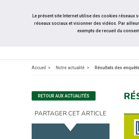
Accéder à notre page Facebook
Accéder à notre page Youtube
Accéder à notre page Instagram
Accéder à notre page Linkedin
Aller à la navigation
Le présent site Internet utilise des cookies réseaux 
Aller au contenu
réseaux sociaux et visionner des vidéos. Par aill
exempts de recueil du consen
QUI 
N
Accueil
Notre actualité
Résultats des enquêt
RÉ
RETOUR AUX ACTUALITÉS
PARTAGER CET ARTICLE