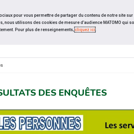
travel_explore
settings_accessibility
Sites du réseau
Acc
sociaux pour vous permettre de partager du contenu de notre site sur
eurs, nous utilisons des cookies de mesure d’audience MATOMO qui so
tement. Pour plus de renseignements,
cliquez ici
.
SOMMES-
ESPACE
ESPACE
ACTUAL
OUS ?
CANDIDAT
EMPLOYEUR
es
SULTATS DES ENQUÊTES