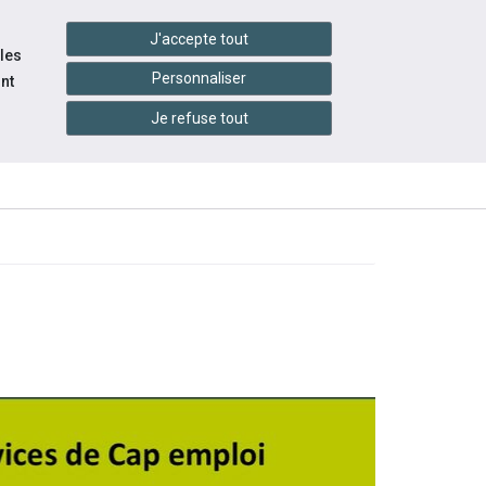
handshake
essibilité
Services en ligne
J'accepte tout
 les
Personnaliser
nt
Je refuse tout
INFOS
ITÉS
ÉVÉNEMENTS
PRATIQUES