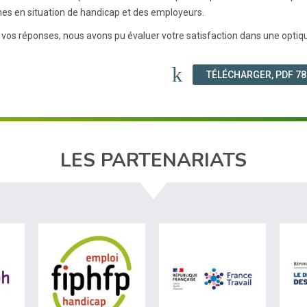
es en situation de handicap et des employeurs.
 vos réponses, nous avons pu évaluer votre satisfaction dans une optiqu
TÉLÉCHARGER, PDF 7
LES PARTENARIATS
ère du travail (nouvelle fenêtre)
visiter les site de Agefiph (nouvelle fenêtre)
visiter les site de Fiphfp (nouvelle fenêt
visiter les 