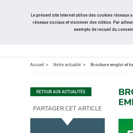
Accéder à notre page Facebook
Accéder à notre page Youtube
Accéder à notre page Instagram
Accéder à notre page Linkedin
Aller à la navigation
Le présent site Internet utilise des cookies réseaux 
Aller au contenu
réseaux sociaux et visionner des vidéos. Par aill
exempts de recueil du consen
QUI 
N
Accueil
Notre actualité
Brochure emploi et h
BR
RETOUR AUX ACTUALITÉS
EM
PARTAGER CET ARTICLE