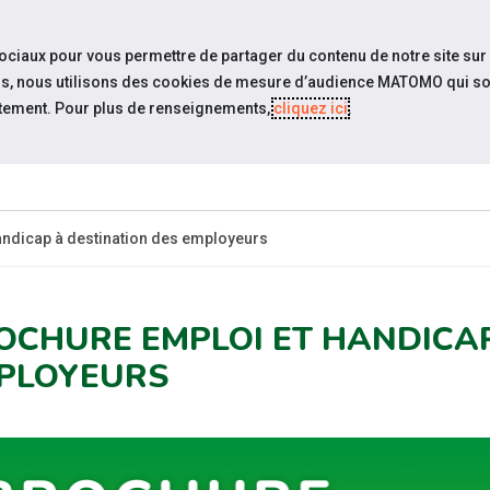
travel_explore
settings_accessibility
Sites du réseau
Acc
sociaux pour vous permettre de partager du contenu de notre site sur
eurs, nous utilisons des cookies de mesure d’audience MATOMO qui so
tement. Pour plus de renseignements,
cliquez ici
.
SOMMES-
ESPACE
ESPACE
ACTUAL
OUS ?
CANDIDAT
EMPLOYEUR
andicap à destination des employeurs
OCHURE EMPLOI ET HANDICAP
PLOYEURS