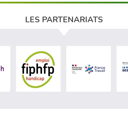
LES PARTENARIATS
ère du travail (nouvelle fenêtre)
visiter les site de Agefiph (nouvelle fenêtre)
visiter les site de Fiphfp (nouvelle fenêt
visiter les 