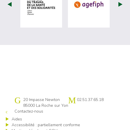
visiter les site de Ministère du travail (
visiter les si
Cap emploi 85
20 Impasse Newton
02.51.37.65.18
85000 La Roche sur Yon
Contactez-nous
Aides
Accessibilité : partiellement conforme