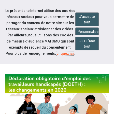
Accéder à notre page Facebook
Accéder à notre page Youtube
Accéder à notre page Instagram
Accéder à notre page Linkedin
Aller à la navigation
Le présent site Internet utilise des cookies
Aller au contenu
J'accepte
réseaux sociaux pour vous permettre de
tout
partager du contenu de notre site sur les
réseaux sociaux et visionner des vidéos.
Personnaliser
Par ailleurs, nous utilisons des cookies
Je refuse
de mesure d’audience MATOMO qui sont
Notre actualité
tout
exempts de recueil du consentement.
DOETH : CE QUI CHANGE EN 2026
Pour plus de renseignements,
cliquez ici
.
!