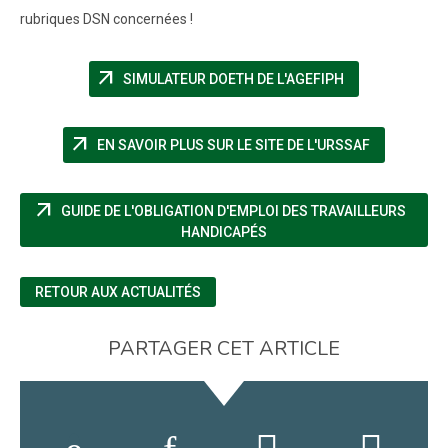
rubriques DSN concernées !
arrow_outward
(NOUVELLE FEN
SIMULATEUR DOETH DE L'AGEFIPH
arrow_outward
(NOUVELLE 
EN SAVOIR PLUS SUR LE SITE DE L'URSSAF
arrow_outward
GUIDE DE L'OBLIGATION D'EMPLOI DES TRAVAILLEURS
(NOUVELLE FENÊTRE)
HANDICAPÉS
RETOUR AUX ACTUALITÉS
PARTAGER CET ARTICLE