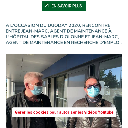
arrow_outward
(NOUVELLE FENÊTRE)
EN SAVOIR PLUS
A L'OCCASION DU DUODAY 2020, RENCONTRE
ENTRE JEAN-MARC, AGENT DE MAINTENANCE À
L'HÔPITAL DES SABLES D'OLONNE ET JEAN-MARC,
AGENT DE MAINTENANCE EN RECHERCHE D'EMPLOI.
Gérer les cookies pour autoriser les vidéos Youtube