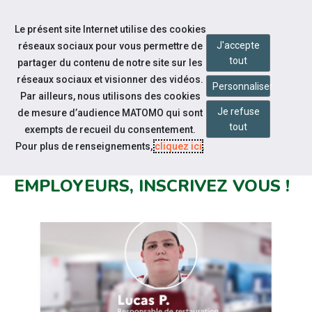
Accéder à notre page Facebook
Accéder à notre page Youtube
Accéder à notre page Instagram
Accéder à notre page Linkedin
Aller à la navigation
Le présent site Internet utilise des cookies
Aller au contenu
J'accepte
réseaux sociaux pour vous permettre de
tout
partager du contenu de notre site sur les
réseaux sociaux et visionner des vidéos.
Personnaliser
Par ailleurs, nous utilisons des cookies
Je refuse
de mesure d’audience MATOMO qui sont
Notre actualité
tout
exempts de recueil du consentement.
DUODAY 2023 : PERSONNES EN
Pour plus de renseignements,
cliquez ici
.
SITUATION DE HANDICAP ET
EMPLOYEURS, INSCRIVEZ VOUS !