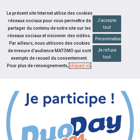
Accéder à notre page Facebook
Accéder à notre page Youtube
Accéder à notre page Instagram
Accéder à notre page Linkedin
Aller à la navigation
Le présent site Internet utilise des cookies
Aller au contenu
J'accepte
réseaux sociaux pour vous permettre de
tout
partager du contenu de notre site sur les
réseaux sociaux et visionner des vidéos.
Personnaliser
Par ailleurs, nous utilisons des cookies
Je refuse
de mesure d’audience MATOMO qui sont
Notre actualité
tout
exempts de recueil du consentement.
DUODAY 2024, LES INSCRIPTIONS
Pour plus de renseignements,
cliquez ici
.
SONT OUVERTES !