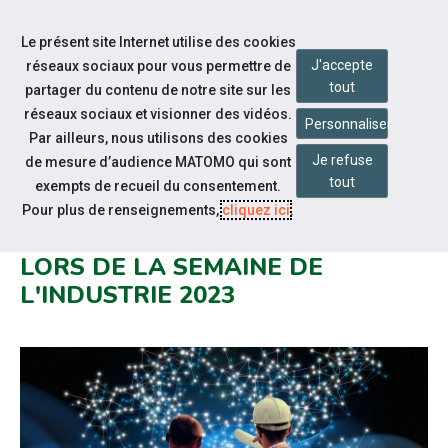
Accéder à notre page Facebook
Accéder à notre page Youtube
Accéder à notre page Instagram
Accéder à notre page Linkedin
Aller à la navigation
Le présent site Internet utilise des cookies
Aller au contenu
J'accepte
réseaux sociaux pour vous permettre de
tout
partager du contenu de notre site sur les
réseaux sociaux et visionner des vidéos.
Personnaliser
Par ailleurs, nous utilisons des cookies
Je refuse
de mesure d’audience MATOMO qui sont
Notre actualité
tout
exempts de recueil du consentement.
EMPLOYEURS, FAITES
Pour plus de renseignements,
cliquez ici
.
DÉCOUVRIR VOTRE ENTREPRISE
LORS DE LA SEMAINE DE
L'INDUSTRIE 2023