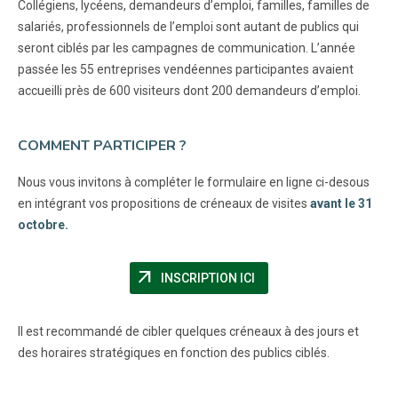
Collégiens, lycéens, demandeurs d’emploi, familles, familles de
salariés, professionnels de l’emploi sont autant de publics qui
seront ciblés par les campagnes de communication. L’année
passée les 55 entreprises vendéennes participantes avaient
accueilli près de 600 visiteurs dont 200 demandeurs d’emploi.
COMMENT PARTICIPER ?
Nous vous invitons à compléter le formulaire en ligne ci-desous
en intégrant vos propositions de créneaux de visites
avant le 31
octobre.
arrow_outward
(NOUVELLE FENÊTRE)
INSCRIPTION ICI
Il est recommandé de cibler quelques créneaux à des jours et
des horaires stratégiques en fonction des publics ciblés.