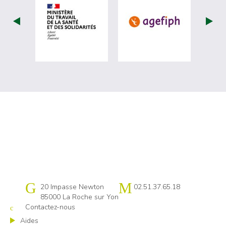
visiter les site de Ministère du travail (
visiter les si
Cap emploi 85
20 Impasse Newton
02.51.37.65.18
85000 La Roche sur Yon
Contactez-nous
Aides