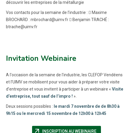
découvrir les entreprises de la métallurgie
Vos contacts pour la semaine de l’industrie :  Maxime
BROCHARD : mbrochard@uimv.fr  Benjamin TRACHÉ :
btrache@uimv.fr
Invitation Webinaire
A l'occasion de la semaine de l'industrie, les CLEFOP Vendéens
et l’UIMV se mobilisent pour vous aider à préparer votre visite
d’entreprise et vous invitent à participer à un webinaire «
Visite
d’entreprise, tout sauf de l’impro !
».
Deux sessions possibles :
le mardi 7 novembre de de 8h30 à
9h15 ou le mercredi 15 novembre de 12h00 à 12h45
arrow_outward
(NOUVELLE FENÊT
INSCRIPTION AU WEBINAIRE