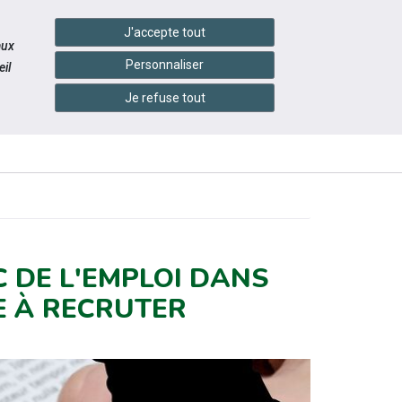
handshake
essibilité
Services en ligne
J'accepte tout
aux
Personnaliser
il
Je refuse tout
INFOS
ITÉS
ÉVÉNEMENTS
PRATIQUES
C DE L'EMPLOI DANS
DE À RECRUTER