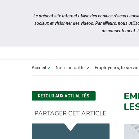
Accéder à notre page Facebook
Accéder à notre page Youtube
Accéder à notre page Instagram
Accéder à notre page Linkedin
Aller à la navigation
Le présent site Internet utilise des cookies réseaux soc
Aller au contenu
sociaux et visionner des vidéos. Par ailleurs, nous ut
du consentement. P
QUI 
N
Accueil
Notre actualité
Employeurs, le service
EM
RETOUR AUX ACTUALITÉS
LE
PARTAGER CET ARTICLE