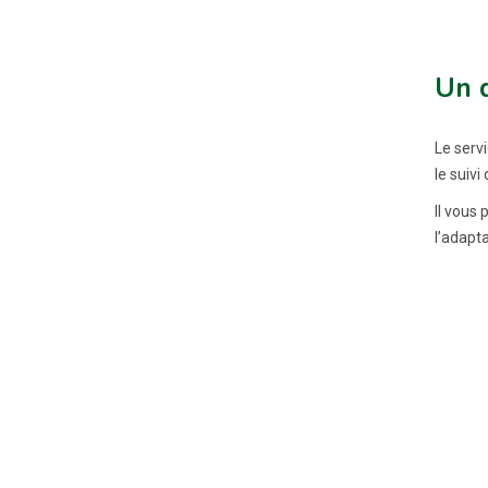
Un d
Le servi
le suiv
Il vous
l’adapta