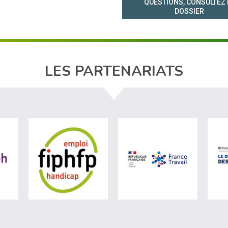
QUESTIONS, CONSULTEZ 
DOSSIER
LES PARTENARIATS
e du travail (nouvelle fenêtre)
visiter les site de Agefiph (nouvelle fenêtre)
visiter les site de Fiphfp (nouvelle fenêtre)
visiter les s