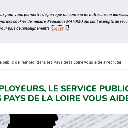
travel_explore
settings_accessibility
Sites du réseau
Acc
iaux pour vous permettre de partager du contenu de notre site sur les rése
ilisons des cookies de mesure d’audience MATOMO qui sont exempts de recue
our plus de renseignements,
cliquez ici
.
SOMMES-
ESPACE
ESPACE
ACTUAL
OUS ?
CANDIDAT
EMPLOYEUR
 public de l'emploi dans les Pays de la Loire vous aide à recruter
PLOYEURS, LE SERVICE PUBLI
S PAYS DE LA LOIRE VOUS AI