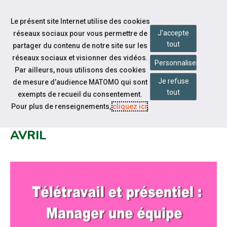
Accéder à notre page Facebook
Accéder à notre page Youtube
Accéder à notre page Instagram
Accéder à notre page Linkedin
Aller à la navigation
Le présent site Internet utilise des cookies
Aller au contenu
J'accepte
réseaux sociaux pour vous permettre de
tout
partager du contenu de notre site sur les
réseaux sociaux et visionner des vidéos.
Personnaliser
Par ailleurs, nous utilisons des cookies
Je refuse
de mesure d’audience MATOMO qui sont
Notre actualité
tout
exempts de recueil du consentement.
EMPLOYEURS, LES ATELIERS DU
Pour plus de renseignements,
cliquez ici
.
CLEFOP VENDÉE CENTRE EN
AVRIL