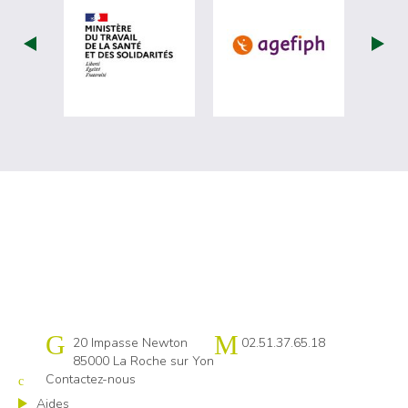
visiter les site de Ministère du travail (
visiter les si
Cap emploi 85
20 Impasse Newton
02.51.37.65.18
85000 La Roche sur Yon
Contactez-nous
Aides