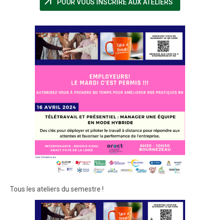
arrow_outward
(NOUVELLE FE
POUR VOUS INSCRIRE AUX ATELIERS
Tous les ateliers du semestre !