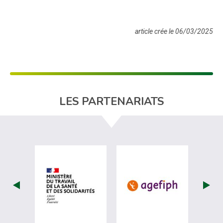
article crée le 06/03/2025
LES PARTENARIATS
visiter les site de Ministère du travail (nou
visiter les sit