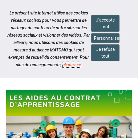
Accéder à notre page Facebook
Accéder à notre page Youtube
Accéder à notre page Instagram
Accéder à notre page Linkedin
Aller à la navigation
Le présent site Internet utilise des cookies
Aller au contenu
J'accepte
réseaux sociaux pour vous permettre de
tout
partager du contenu de notre site sur les
réseaux sociaux et visionner des vidéos. Par
Personnaliser
ailleurs, nous utilisons des cookies de
Je refuse
mesure d’audience MATOMO qui sont
Notre actualité
tout
exempts de recueil du consentement. Pour
EVOLUTION DES AIDES DE L'ÉTAT
plus de renseignements,
cliquez ici
.
SUR L'APPRENTISSAGE