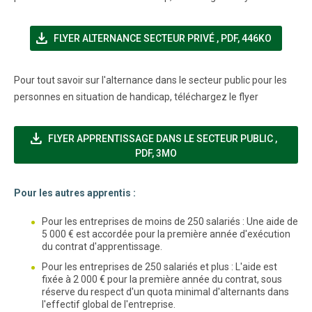
file_download
(NOUVELLE FENÊTRE
FLYER ALTERNANCE SECTEUR PRIVÉ
,
PDF, 446KO
Pour tout savoir sur l'alternance dans le secteur public pour les
personnes en situation de handicap, téléchargez le flyer
file_download
(NOUVE
FLYER APPRENTISSAGE DANS LE SECTEUR PUBLIC
,
PDF, 3MO
Pour les autres apprentis :
Pour les entreprises de moins de 250 salariés : Une aide de
5 000 € est accordée pour la première année d'exécution
du contrat d'apprentissage.
Pour les entreprises de 250 salariés et plus : L'aide est
fixée à 2 000 € pour la première année du contrat, sous
réserve du respect d'un quota minimal d'alternants dans
l'effectif global de l'entreprise.