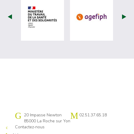
visiter les site de Ministère du travail (
visiter les si
Cap emploi 85
20 Impasse Newton
02.51.37.65.18
85000 La Roche sur Yon
Contactez-nous