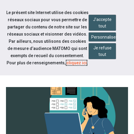
Accéder à notre page Facebook
Accéder à notre page Youtube
Accéder à notre page Instagram
Accéder à notre page Linkedin
Aller à la navigation
Le présent site Internet utilise des cookies
Aller au contenu
J'accepte
réseaux sociaux pour vous permettre de
tout
partager du contenu de notre site sur les
réseaux sociaux et visionner des vidéos.
Personnaliser
Par ailleurs, nous utilisons des cookies
Je refuse
de mesure d’audience MATOMO qui sont
Notre actualité
tout
exempts de recueil du consentement.
FORMATION D'ASSISTANT(E) DE
Pour plus de renseignements,
cliquez ici
.
FORMATION