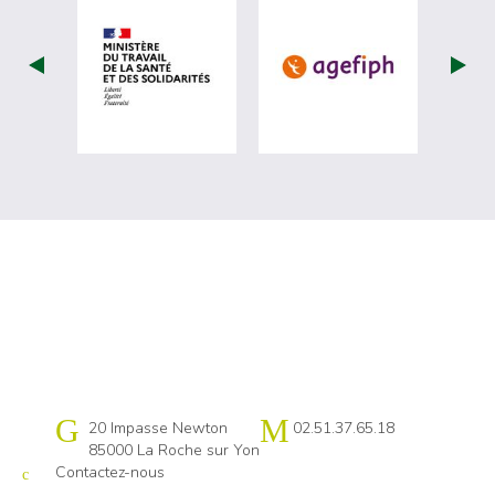
visiter les site de Ministère du travail (
visiter les si
Cap emploi 85
20 Impasse Newton
02.51.37.65.18
85000 La Roche sur Yon
Contactez-nous