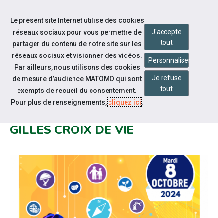
Accéder à notre page Facebook
Accéder à notre page Youtube
Accéder à notre page Instagram
Accéder à notre page Linkedin
Aller à la navigation
Le présent site Internet utilise des cookies
Aller au contenu
J'accepte
réseaux sociaux pour vous permettre de
tout
partager du contenu de notre site sur les
réseaux sociaux et visionner des vidéos.
Personnaliser
Par ailleurs, nous utilisons des cookies
Je refuse
de mesure d’audience MATOMO qui sont
Notre actualité
tout
exempts de recueil du consentement.
FORUM DE LA DÉCOUVERTE DES
Pour plus de renseignements,
cliquez ici
.
MÉTIERS PAR LE GESTE À ST
GILLES CROIX DE VIE