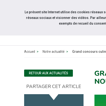
Accéder à notre page Facebook
Accéder à notre page Youtube
Accéder à notre page Instagram
Accéder à notre page Linkedin
Aller à la navigation
Le présent site Internet utilise des cookies réseaux 
Aller au contenu
réseaux sociaux et visionner des vidéos. Par aill
exempts de recueil du consen
QUI 
N
Accueil
Notre actualité
Grand concours culina
GR
RETOUR AUX ACTUALITÉS
NO
PARTAGER CET ARTICLE