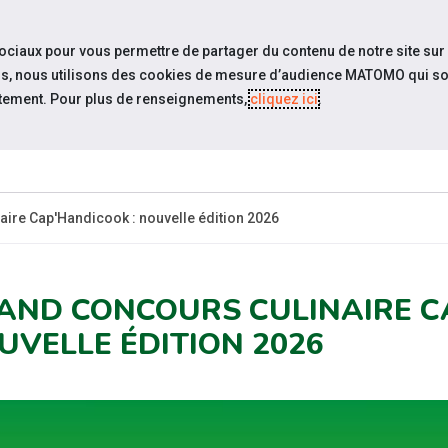
travel_explore
settings_accessibility
Sites du réseau
Acc
sociaux pour vous permettre de partager du contenu de notre site sur
eurs, nous utilisons des cookies de mesure d’audience MATOMO qui so
tement. Pour plus de renseignements,
cliquez ici
.
SOMMES-
ESPACE
ESPACE
ACTUAL
OUS ?
CANDIDAT
EMPLOYEUR
ire Cap'Handicook : nouvelle édition 2026
AND CONCOURS CULINAIRE C
UVELLE ÉDITION 2026