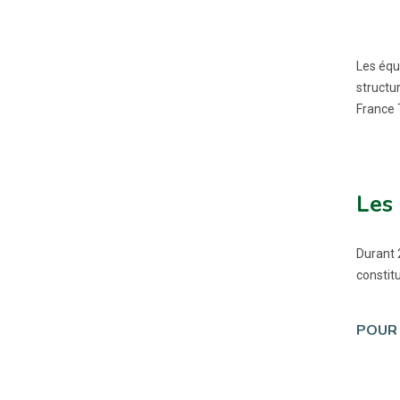
Les équi
structur
France T
Les
Durant 
constit
POUR 