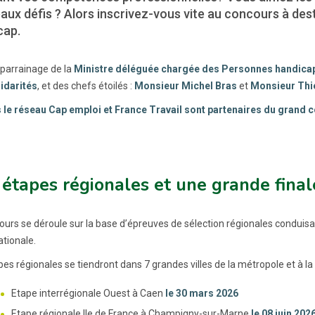
ux défis ? Alors inscrivez-vous vite au concours à des
cap.
 parrainage de la
Ministre déléguée chargée des Personnes handicapée
idarités
, et des chefs étoilés :
Monsieur Michel Bras
et
Monsieur Thi
le réseau Cap emploi et France Travail sont partenaires du grand 
étapes régionales et une grande final
ours se déroule sur la base d’épreuves de sélection régionales conduis
ationale.
pes régionales se tiendront dans 7 grandes villes de la métropole et à la
Etape interrégionale Ouest à Caen
le 30 mars 2026
Etape régionale Ile de France à Champigny-sur-Marne
le 08 juin 202