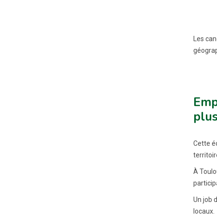
Les cand
géograp
Emp
plus
Cette éd
territoir
À Toulo
partici
Un job d
locaux.