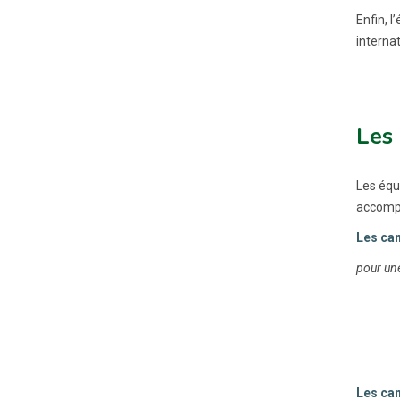
Enfin, 
internat
Les
Les équ
accompa
Les can
pour une
Les can