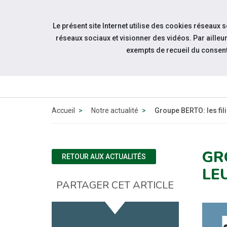
Accéder à notre page Facebook
Accéder à notre page Youtube
Accéder à notre page Instagram
Accéder à notre page Linkedin
Aller à la navigation
Le présent site Internet utilise des cookies réseaux 
Aller au contenu
réseaux sociaux et visionner des vidéos. Par aill
exempts de recueil du consen
QUI 
N
Accueil
Notre actualité
Groupe BERTO: les fili
GR
RETOUR AUX ACTUALITÉS
LE
PARTAGER CET ARTICLE