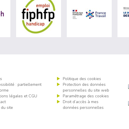
ère du travail (nouvelle fenêtre)
visiter les site de Agefiph (nouvelle fenêtre)
visiter les site de Fiphfp (nouvelle fenêt
visiter les 
s
Politique des cookies
ssibilité : partiellement
Protection des données
orme
personnelles du site web
ions légales et CGU
Paramétrage des cookies
act
Droit d’accès à mes
 du site
données personnelles