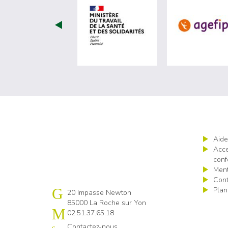
visiter les site de Minist
Aide
Acce
conf
Ment
Cont
Plan
Cap emploi 85
20 Impasse Newton
85000 La Roche sur Yon
02.51.37.65.18
Contactez-nous