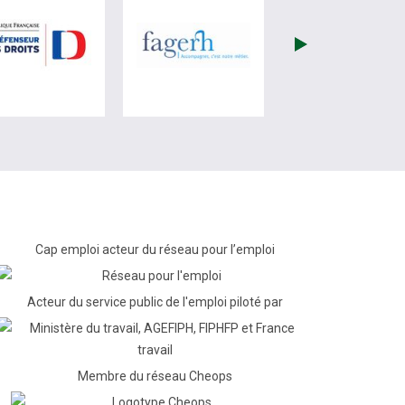
re)
site de France Travail (nouvelle fenêtre)
visiter les site de Défenseur des droits (nouvelle fenêtr
visiter les site de Fagerh (
Cap emploi acteur du réseau pour l’emploi
Acteur du service public de l'emploi piloté par
Membre du réseau Cheops