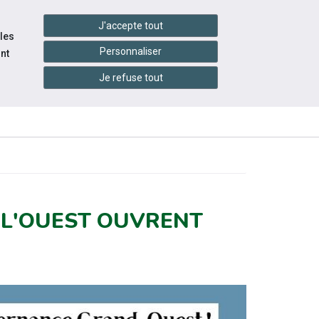
handshake
essibilité
Services en ligne
J'accepte tout
 les
Personnaliser
nt
Je refuse tout
INFOS
ITÉS
ÉVÉNEMENTS
PRATIQUES
E L'OUEST OUVRENT