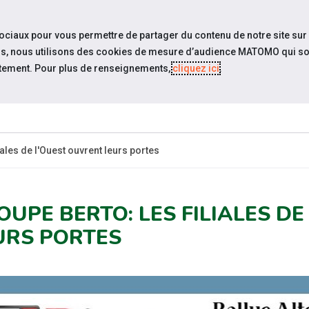
travel_explore
settings_accessibility
Sites du réseau
Acc
sociaux pour vous permettre de partager du contenu de notre site sur
eurs, nous utilisons des cookies de mesure d’audience MATOMO qui so
tement. Pour plus de renseignements,
cliquez ici
.
SOMMES-
ESPACE
ESPACE
ACTUAL
OUS ?
CANDIDAT
EMPLOYEUR
ales de l'Ouest ouvrent leurs portes
OUPE BERTO: LES FILIALES D
URS PORTES