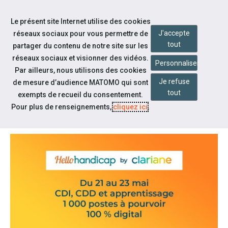
Accéder à notre page Facebook
Accéder à notre page Youtube
Accéder à notre page Instagram
Accéder à notre page Linkedin
Aller à la navigation
Le présent site Internet utilise des cookies
Aller au contenu
J'accepte
réseaux sociaux pour vous permettre de
tout
partager du contenu de notre site sur les
réseaux sociaux et visionner des vidéos.
Personnaliser
Par ailleurs, nous utilisons des cookies
Je refuse
de mesure d’audience MATOMO qui sont
Notre actualité
tout
exempts de recueil du consentement.
HELLO HANDICAP BY CLARIANE
Pour plus de renseignements,
cliquez ici
.