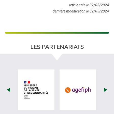
article crée le 02/05/2024
dernière modification le 02/05/2024
LES PARTENARIATS
visiter les site de Ministère du travail (
visiter les si