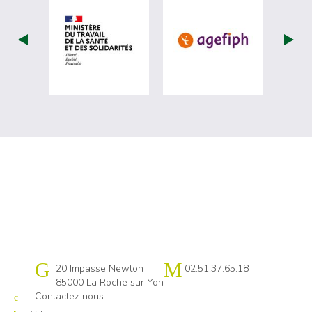
visiter les site de Ministère du travail (
visiter les si
Cap emploi 85
20 Impasse Newton
02.51.37.65.18
85000 La Roche sur Yon
Contactez-nous