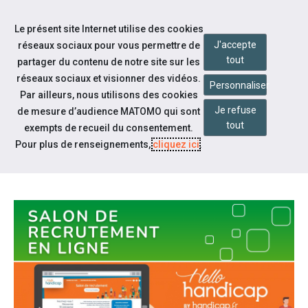
Accéder à notre page Facebook
Accéder à notre page Youtube
Accéder à notre page Instagram
Accéder à notre page Linkedin
Aller à la navigation
Le présent site Internet utilise des cookies
Aller au contenu
J'accepte
réseaux sociaux pour vous permettre de
tout
partager du contenu de notre site sur les
réseaux sociaux et visionner des vidéos.
Personnaliser
Par ailleurs, nous utilisons des cookies
Je refuse
de mesure d’audience MATOMO qui sont
Notre actualité
tout
exempts de recueil du consentement.
HELLO HANDICAP : RENDEZ-
Pour plus de renseignements,
cliquez ici
.
VOUS DU 21 AU 24 AVRIL 2026