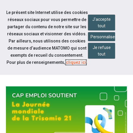
Accéder à notre page Facebook
Accéder à notre page Youtube
Accéder à notre page Instagram
Accéder à notre page Linkedin
Aller à la navigation
Le présent site Internet utilise des cookies
Aller au contenu
J'accepte
réseaux sociaux pour vous permettre de
tout
partager du contenu de notre site sur les
réseaux sociaux et visionner des vidéos.
Personnaliser
Par ailleurs, nous utilisons des cookies
Je refuse
de mesure d’audience MATOMO qui sont
Notre actualité
tout
exempts de recueil du consentement.
JOURNÉE MONDIALE DE LA
Pour plus de renseignements,
cliquez ici
.
TRISOMIE 21