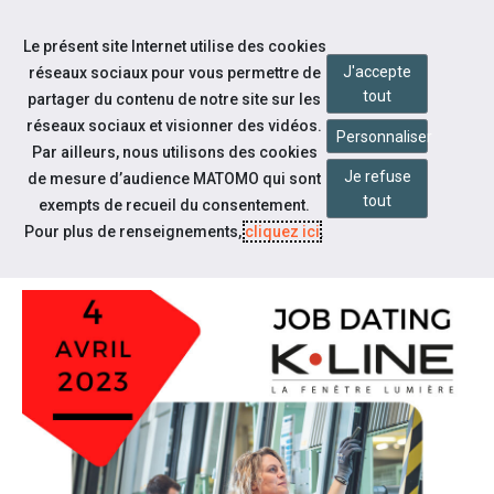
Accéder à notre page Facebook
Accéder à notre page Youtube
Accéder à notre page Instagram
Accéder à notre page Linkedin
Aller à la navigation
Le présent site Internet utilise des cookies
Aller au contenu
J'accepte
réseaux sociaux pour vous permettre de
tout
partager du contenu de notre site sur les
réseaux sociaux et visionner des vidéos.
Personnaliser
Par ailleurs, nous utilisons des cookies
Je refuse
de mesure d’audience MATOMO qui sont
Notre actualité
tout
exempts de recueil du consentement.
K.LINE JOB DATING
Pour plus de renseignements,
cliquez ici
.