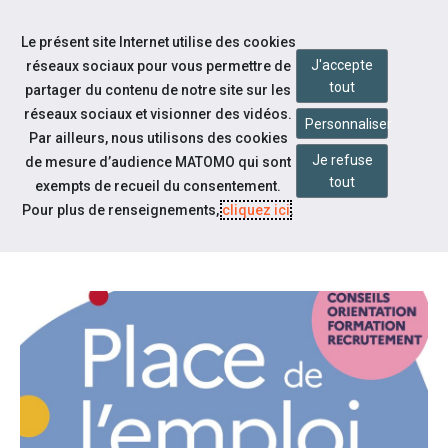
Accéder à notre page Facebook
Accéder à notre page Youtube
Accéder à notre page Instagram
Accéder à notre page Linkedin
Aller à la navigation
Le présent site Internet utilise des cookies
Aller au contenu
J'accepte
réseaux sociaux pour vous permettre de
tout
partager du contenu de notre site sur les
réseaux sociaux et visionner des vidéos.
Personnaliser
Par ailleurs, nous utilisons des cookies
Je refuse
de mesure d’audience MATOMO qui sont
Notre actualité
tout
exempts de recueil du consentement.
LA PLACE DE L'EMPLOI À
Pour plus de renseignements,
cliquez ici
.
FONTENAY LE COMTE