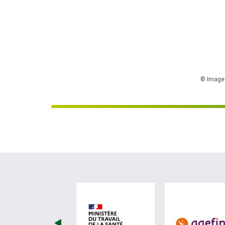
© Image 
visiter les site de Minist