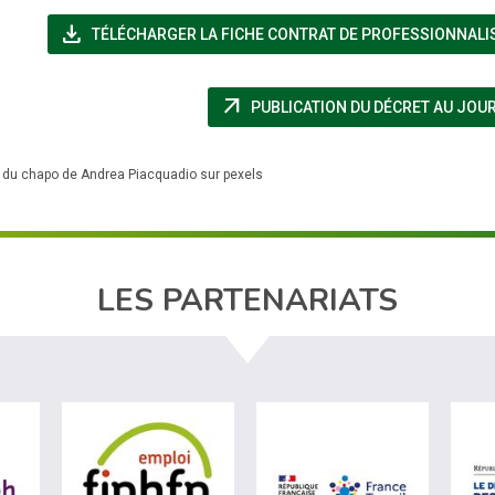
file_download
TÉLÉCHARGER LA FICHE CONTRAT DE PROFESSIONNALI
arrow_outward
PUBLICATION DU DÉCRET AU JOUR
du chapo de Andrea Piacquadio sur pexels
LES PARTENARIATS
ère du travail (nouvelle fenêtre)
visiter les site de Agefiph (nouvelle fenêtre)
visiter les site de Fiphfp (nouvelle fenêt
visiter les 