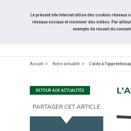
Accéder à notre page Facebook
Accéder à notre page Youtube
Accéder à notre page Instagram
Accéder à notre page Linkedin
Aller à la navigation
Le présent site Internet utilise des cookies réseaux 
Aller au contenu
réseaux sociaux et visionner des vidéos. Par aill
exempts de recueil du consen
QUI 
N
Accueil
Notre actualité
L'aide à l'apprentiss
L'
RETOUR AUX ACTUALITÉS
PARTAGER CET ARTICLE