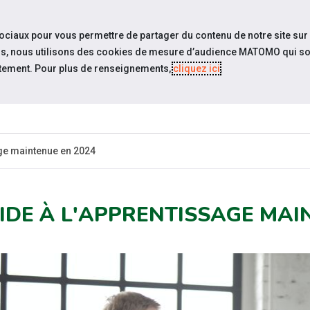
travel_explore
settings_accessibility
Sites du réseau
Acc
sociaux pour vous permettre de partager du contenu de notre site sur
eurs, nous utilisons des cookies de mesure d’audience MATOMO qui so
tement. Pour plus de renseignements,
cliquez ici
.
SOMMES-
ESPACE
ESPACE
ACTUAL
OUS ?
CANDIDAT
EMPLOYEUR
age maintenue en 2024
AIDE À L'APPRENTISSAGE MAI