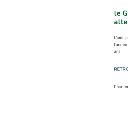
le G
alte
L’aide 
l’année
ans.
RETRO
Pour to