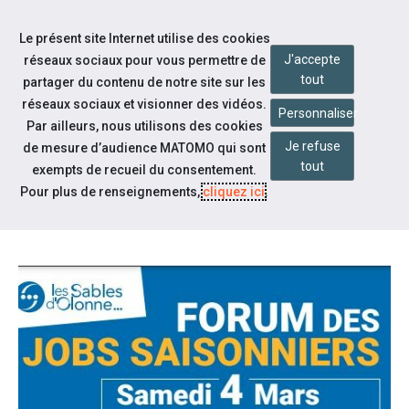
Accéder à notre page Facebook
Accéder à notre page Youtube
Accéder à notre page Instagram
Accéder à notre page Linkedin
Aller à la navigation
Le présent site Internet utilise des cookies
Aller au contenu
J'accepte
réseaux sociaux pour vous permettre de
tout
partager du contenu de notre site sur les
réseaux sociaux et visionner des vidéos.
Personnaliser
Par ailleurs, nous utilisons des cookies
Je refuse
de mesure d’audience MATOMO qui sont
Notre actualité
tout
exempts de recueil du consentement.
LES SABLES D'OLONNE : FORUM
Pour plus de renseignements,
cliquez ici
.
DES JOBS SAISONNIERS