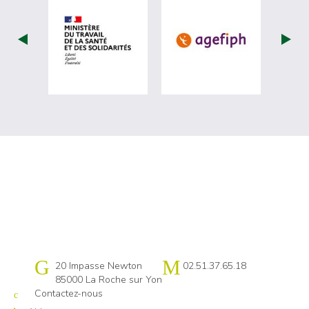
visiter les site de Ministère du travail (
visiter les si
Cap emploi 85
20 Impasse Newton
02.51.37.65.18
85000 La Roche sur Yon
Contactez-nous