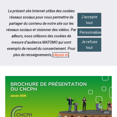
Accéder à notre page Facebook
Accéder à notre page Youtube
Accéder à notre page Instagram
Accéder à notre page Linkedin
Aller à la navigation
Le présent site Internet utilise des cookies
Aller au contenu
J'accepte
réseaux sociaux pour vous permettre de
tout
partager du contenu de notre site sur les
réseaux sociaux et visionner des vidéos. Par
Personnaliser
ailleurs, nous utilisons des cookies de
Je refuse
mesure d’audience MATOMO qui sont
Notre actualité
tout
exempts de recueil du consentement. Pour
NOUVELLE BROCHURE CNCPH
plus de renseignements,
cliquez ici
.
EN IMAGES ET EN MOTS SIMPLES