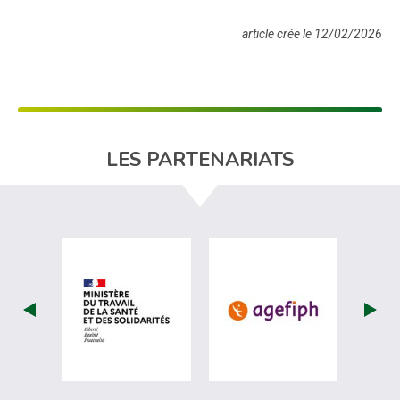
article crée le 12/02/2026
LES PARTENARIATS
visiter les site de Ministère du travail (nou
visiter les sit