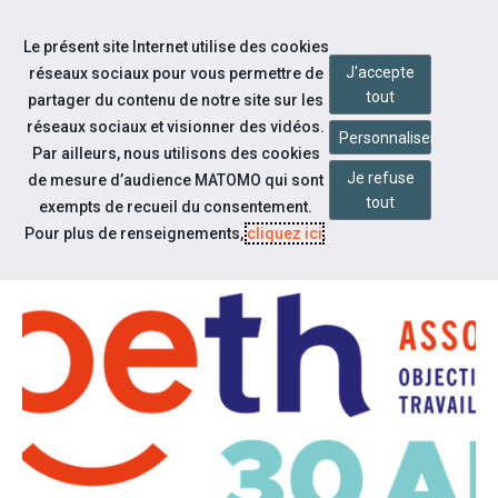
Accéder à notre page Facebook
Accéder à notre page Youtube
Accéder à notre page Instagram
Accéder à notre page Linkedin
Aller à la navigation
Le présent site Internet utilise des cookies
Aller au contenu
J'accepte
réseaux sociaux pour vous permettre de
tout
partager du contenu de notre site sur les
réseaux sociaux et visionner des vidéos.
Personnaliser
Par ailleurs, nous utilisons des cookies
Je refuse
de mesure d’audience MATOMO qui sont
Notre actualité
tout
exempts de recueil du consentement.
OETH 30 ANS !
Pour plus de renseignements,
cliquez ici
.