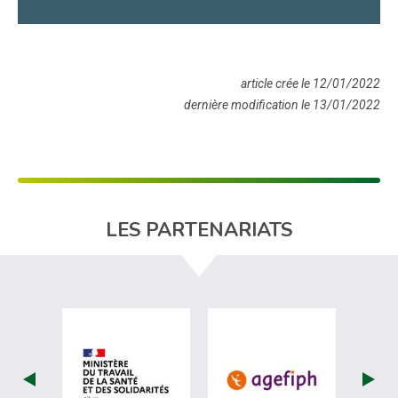
article crée le 12/01/2022
dernière modification le 13/01/2022
LES PARTENARIATS
visiter les site de Ministère du travail (
visiter les si