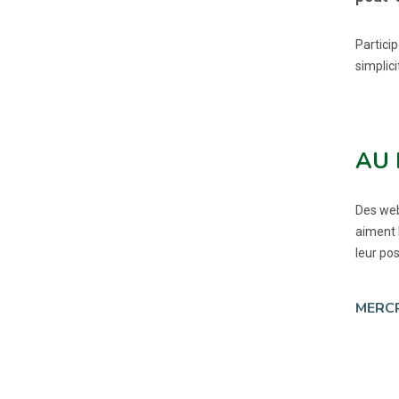
Partici
simplici
AU
Des web
aiment l
leur po
MERCR