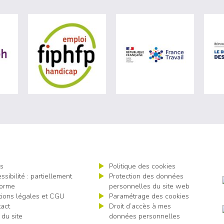
ère du travail (nouvelle fenêtre)
visiter les site de Agefiph (nouvelle fenêtre)
visiter les site de Fiphfp (nouvelle fenêt
visiter les 
s
Politique des cookies
ssibilité : partiellement
Protection des données
orme
personnelles du site web
ions légales et CGU
Paramétrage des cookies
act
Droit d’accès à mes
 du site
données personnelles