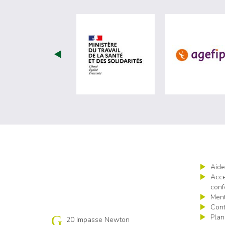
visiter les site de Minist
Aide
Acce
conf
Ment
Cont
Plan
Cap emploi 85
20 Impasse Newton