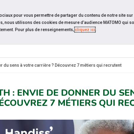
travel_explore
settings_accessibility
Sites du réseau
Acc
sociaux pour vous permettre de partager du contenu de notre site sur
eurs, nous utilisons des cookies de mesure d’audience MATOMO qui so
tement. Pour plus de renseignements,
cliquez ici
.
SOMMES-
ESPACE
ESPACE
ACTUAL
OUS ?
CANDIDAT
EMPLOYEUR
r du sens à votre carrière ? Découvrez 7 métiers qui recrutent
TH : ENVIE DE DONNER DU SE
DÉCOUVREZ 7 MÉTIERS QUI R