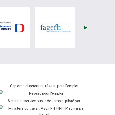
re)
site de France Travail (nouvelle fenêtre)
visiter les site de Défenseur des droits (nouvelle fenêtr
visiter les site de Fagerh (
Cap emploi acteur du réseau pour l’emploi
Acteur du service public de l'emploi piloté par