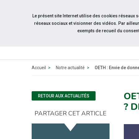
Accéder à notre page Facebook
Accéder à notre page Youtube
Accéder à notre page Instagram
Accéder à notre page Linkedin
Aller à la navigation
Le présent site Internet utilise des cookies réseaux 
Aller au contenu
réseaux sociaux et visionner des vidéos. Par aill
exempts de recueil du consen
QUI 
N
Accueil
Notre actualité
OETH : Envie de donne
OE
RETOUR AUX ACTUALITÉS
? 
PARTAGER CET ARTICLE