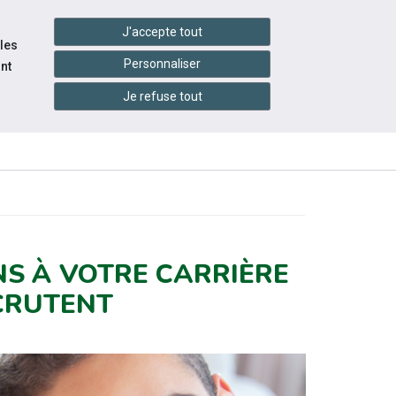
handshake
essibilité
Services en ligne
J'accepte tout
 les
Personnaliser
nt
Je refuse tout
INFOS
ITÉS
ÉVÉNEMENTS
PRATIQUES
NS À VOTRE CARRIÈRE
ECRUTENT