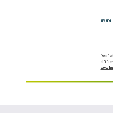
JEUDI 
Des évè
différe
www.ha