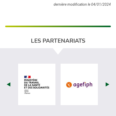
dernière modification le 04/01/2024
LES PARTENARIATS
visiter les site de Ministère du travail (
visiter les si