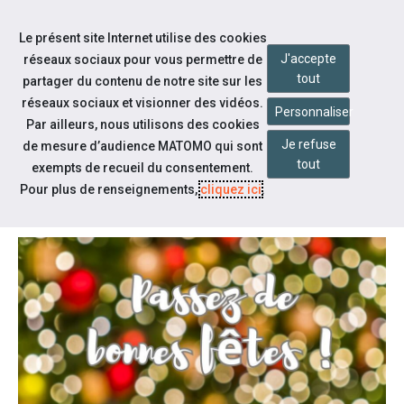
Accéder à notre page Facebook
Accéder à notre page Youtube
Accéder à notre page Instagram
Accéder à notre page Linkedin
Aller à la navigation
Le présent site Internet utilise des cookies
Aller au contenu
J'accepte
réseaux sociaux pour vous permettre de
tout
partager du contenu de notre site sur les
réseaux sociaux et visionner des vidéos.
Personnaliser
Par ailleurs, nous utilisons des cookies
Je refuse
de mesure d’audience MATOMO qui sont
Notre actualité
tout
exempts de recueil du consentement.
PASSEZ DE BONNES FÊTES !
Pour plus de renseignements,
cliquez ici
.