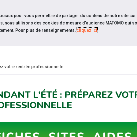
travel_explore
settings_accessibility
Sites du réseau
Acc
sociaux pour vous permettre de partager du contenu de notre site sur
eurs, nous utilisons des cookies de mesure d’audience MATOMO qui so
tement. Pour plus de renseignements,
cliquez ici
.
SOMMES-
ESPACE
ESPACE
ACTUAL
OUS ?
CANDIDAT
EMPLOYEUR
ez votre rentrée professionnelle
NDANT L'ÉTÉ : PRÉPAREZ VOT
OFESSIONNELLE