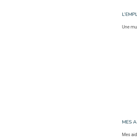
L’EMP
Une mul
MES A
Mes aid