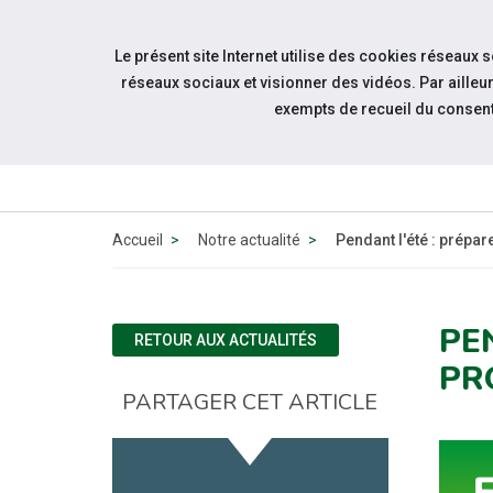
Accéder à notre page Facebook
Accéder à notre page Youtube
Accéder à notre page Instagram
Accéder à notre page Linkedin
Aller à la navigation
Le présent site Internet utilise des cookies réseaux 
Aller au contenu
réseaux sociaux et visionner des vidéos. Par aill
exempts de recueil du consen
QUI 
N
Accueil
Notre actualité
Pendant l'été : prépar
PE
RETOUR AUX ACTUALITÉS
PR
PARTAGER CET ARTICLE