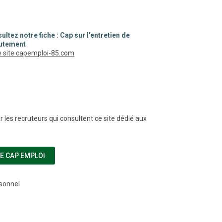
ultez notre fiche : Cap sur l'entretien de
utement
(nouvelle fenêtre)
le site capemploi-85.com
r les recruteurs qui consultent ce site dédié aux
(NOUVELLE FENÊTRE)
DE CAP EMPLOI
rsonnel