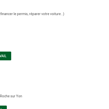
nancer le permis, réparer votre voiture...)
(NOUVELLE FENÊTRE)
VAIL
a Roche sur Yon
(NOUVELLE FENÊTRE)