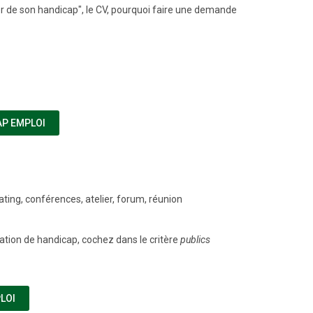
er de son handicap", le CV, pourquoi faire une demande
(NOUVELLE FENÊTRE)
AP EMPLOI
ting, conférences, atelier, forum, réunion
uation de handicap, cochez dans le critère
publics
(NOUVELLE FENÊTRE)
LOI