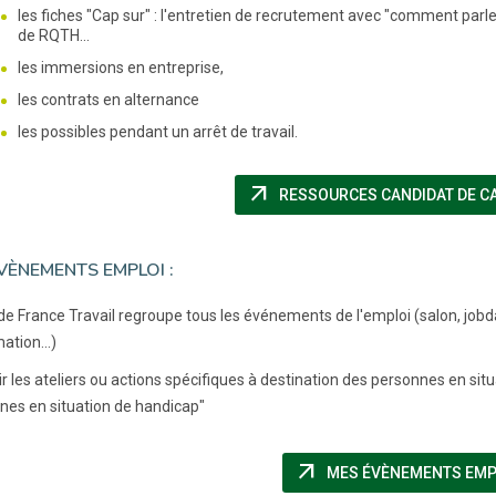
les fiches "Cap sur" : l'entretien de recrutement avec "comment parl
de RQTH...
les immersions en entreprise,
les contrats en alternance
les possibles pendant un arrêt de travail.
arrow_outward
RESSOURCES CANDIDAT DE C
VÈNEMENTS EMPLOI :
 de France Travail regroupe tous les événements de l'emploi (salon, jobda
ation...)
ir les ateliers ou actions spécifiques à destination des personnes en sit
nes en situation de handicap"
arrow_outward
MES ÉVÈNEMENTS EMP