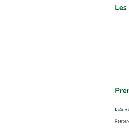
Les 
Pren
LES R
Retrouv