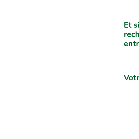
Et s
rech
entr
Votr