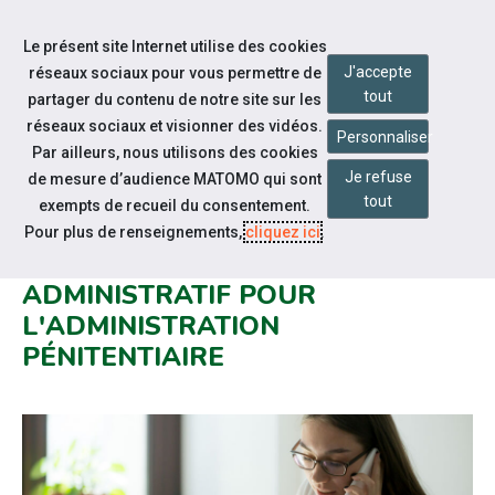
Accéder à notre page Facebook
Accéder à notre page Youtube
Accéder à notre page Instagram
Accéder à notre page Linkedin
Aller à la navigation
Le présent site Internet utilise des cookies
Aller au contenu
J'accepte
réseaux sociaux pour vous permettre de
tout
partager du contenu de notre site sur les
réseaux sociaux et visionner des vidéos.
Personnaliser
Par ailleurs, nous utilisons des cookies
Je refuse
de mesure d’audience MATOMO qui sont
Notre actualité
tout
exempts de recueil du consentement.
RECRUTEMENT EN FONCTION
Pour plus de renseignements,
cliquez ici
.
PUBLIQUE : 7 POSTES D'ADJOINT
ADMINISTRATIF POUR
L'ADMINISTRATION
PÉNITENTIAIRE