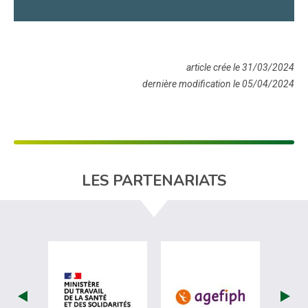
article crée le 31/03/2024
dernière modification le 05/04/2024
LES PARTENARIATS
visiter les site de Ministère du travail (
visiter les si