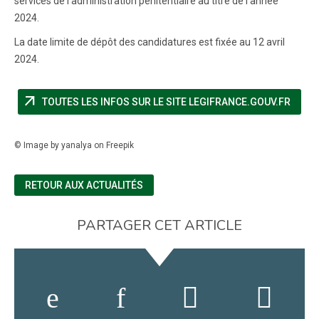
services de l'administration pénitentiaire au titre de l'année
2024.
La date limite de dépôt des candidatures est fixée au 12 avril
2024.
arrow_outward
(NOUV
TOUTES LES INFOS SUR LE SITE LEGIFRANCE.GOUV.FR
© Image by yanalya on Freepik
RETOUR AUX ACTUALITÉS
PARTAGER CET ARTICLE