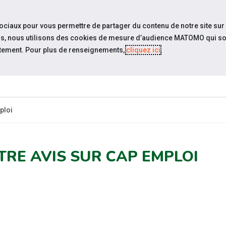
travel_explore
settings_accessibility
Sites du réseau
Acc
sociaux pour vous permettre de partager du contenu de notre site sur
eurs, nous utilisons des cookies de mesure d’audience MATOMO qui so
tement. Pour plus de renseignements,
cliquez ici
.
SOMMES-
ESPACE
ESPACE
ACTUAL
OUS ?
CANDIDAT
EMPLOYEUR
ploi
TRE AVIS SUR CAP EMPLOI