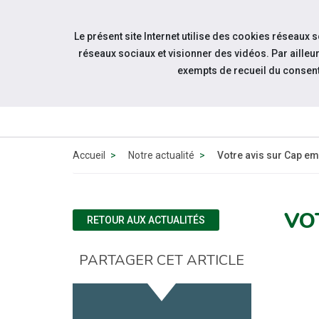
Accéder à notre page Facebook
Accéder à notre page Youtube
Accéder à notre page Instagram
Accéder à notre page Linkedin
Aller à la navigation
Le présent site Internet utilise des cookies réseaux 
Aller au contenu
réseaux sociaux et visionner des vidéos. Par aill
exempts de recueil du consen
QUI 
N
Accueil
Notre actualité
Votre avis sur Cap em
VO
RETOUR AUX ACTUALITÉS
PARTAGER CET ARTICLE