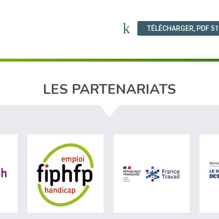
TÉLÉCHARGER, PDF 5
LES PARTENARIATS
ère du travail (nouvelle fenêtre)
visiter les site de Agefiph (nouvelle fenêtre)
visiter les site de Fiphfp (nouvelle fenêt
visiter les 