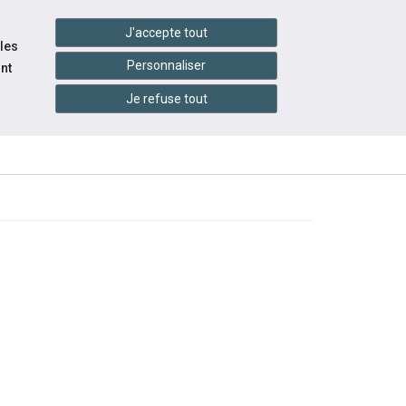
handshake
essibilité
Services en ligne
J'accepte tout
 les
Personnaliser
nt
Je refuse tout
INFOS
ITÉS
ÉVÉNEMENTS
PRATIQUES