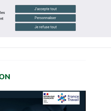
handshake
essibilité
Services en ligne
J'accepte tout
 les
Personnaliser
nt
Je refuse tout
INFOS
ITÉS
ÉVÉNEMENTS
PRATIQUES
ION