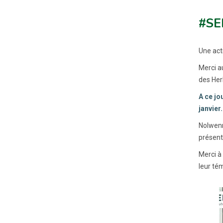
#SE
Une act
Merci a
des Her
A ce jo
janvier
Nolwenn
présente
Merci à
leur té