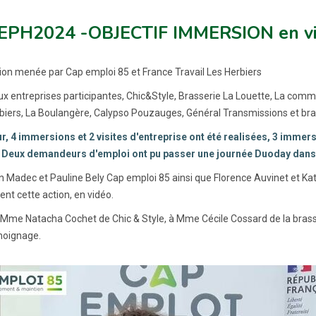
EPH2024 -OBJECTIF IMMERSION en v
ion menée par Cap emploi 85 et France Travail Les Herbiers
ux entreprises participantes, Chic&Style, Brasserie La Louette, La c
biers, La Boulangère, Calypso Pouzauges, Général Transmissions et bra
ur, 4 immersions et 2 visites d'entreprise ont été realisées, 3 immers
. Deux demandeurs d'emploi ont pu passer une journée Duoday dans u
 Madec et Pauline Bely Cap emploi 85 ainsi que Florence Auvinet et Kat
nt cette action, en vidéo.
 Mme Natacha Cochet de Chic & Style, à Mme Cécile Cossard de la bras
moignage.