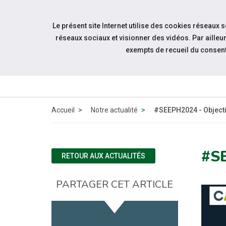
Accéder à notre page Facebook
Accéder à notre page Youtube
Accéder à notre page Instagram
Accéder à notre page Linkedin
Aller à la navigation
Le présent site Internet utilise des cookies réseaux 
Aller au contenu
réseaux sociaux et visionner des vidéos. Par aill
exempts de recueil du consen
QUI 
N
Accueil
Notre actualité
#SEEPH2024 - Object
#S
RETOUR AUX ACTUALITÉS
PARTAGER CET ARTICLE