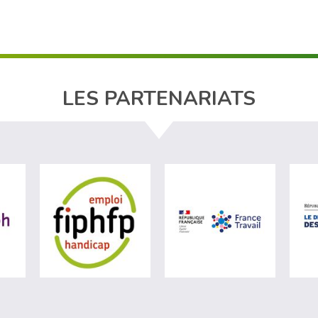
LES PARTENARIATS
ère du travail (nouvelle fenêtre)
visiter les site de Agefiph (nouvelle fenêtre)
visiter les site de Fiphfp (nouvelle fenêt
visiter les 