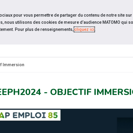
travel_explore
settings_accessibility
Sites du réseau
Acc
sociaux pour vous permettre de partager du contenu de notre site sur
eurs, nous utilisons des cookies de mesure d’audience MATOMO qui so
tement. Pour plus de renseignements,
cliquez ici
.
SOMMES-
ESPACE
ESPACE
ACTUAL
OUS ?
CANDIDAT
EMPLOYEUR
if Immersion
EEPH2024 - OBJECTIF IMMERS