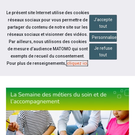
Accéder à notre page Facebook
Accéder à notre page Youtube
Accéder à notre page Instagram
Accéder à notre page Linkedin
Aller à la navigation
Le présent site Internet utilise des cookies
Aller au contenu
J'accepte
réseaux sociaux pour vous permettre de
tout
partager du contenu de notre site sur les
réseaux sociaux et visionner des vidéos.
Personnaliser
Par ailleurs, nous utilisons des cookies
Je refuse
de mesure d’audience MATOMO qui sont
Notre actualité
tout
exempts de recueil du consentement.
SEMAINE DES MÉTIERS DU SOIN
Pour plus de renseignements,
cliquez ici
.
2026