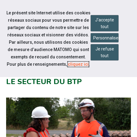
Accéder à notre page Facebook
Accéder à notre page Youtube
Accéder à notre page Instagram
Accéder à notre page Linkedin
Aller à la navigation
Le présent site Internet utilise des cookies
Aller au contenu
J'accepte
réseaux sociaux pour vous permettre de
tout
partager du contenu de notre site sur les
réseaux sociaux et visionner des vidéos.
Personnaliser
Par ailleurs, nous utilisons des cookies
Je refuse
de mesure d’audience MATOMO qui sont
Notre actualité
tout
exempts de recueil du consentement.
VIDÉO : TÉMOIGNAGE D'UN
Pour plus de renseignements,
cliquez ici
.
MAINTIEN DANS L'EMPLOI DANS
LE SECTEUR DU BTP