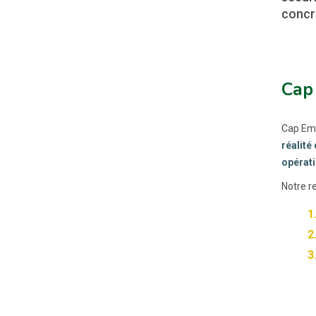
concr
Cap 
Cap Empl
réalité
opérati
Notre r