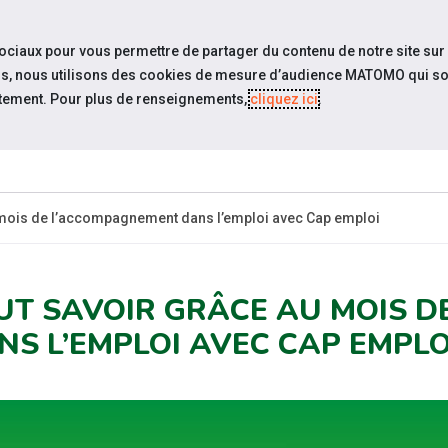
travel_explore
settings_accessibility
Sites du réseau
Acc
sociaux pour vous permettre de partager du contenu de notre site sur
eurs, nous utilisons des cookies de mesure d’audience MATOMO qui so
tement. Pour plus de renseignements,
cliquez ici
.
SOMMES-
ESPACE
ESPACE
ACTUAL
OUS ?
CANDIDAT
EMPLOYEUR
 mois de l’accompagnement dans l’emploi avec Cap emploi
UT SAVOIR GRÂCE AU MOIS 
NS L’EMPLOI AVEC CAP EMPLO