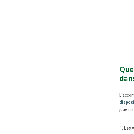
Quel
dans
L'accom
disposi
joue un 
1. Les 