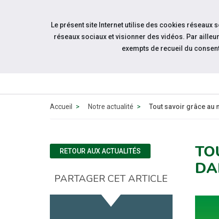
Accéder à notre page Facebook
Accéder à notre page Youtube
Accéder à notre page Instagram
Accéder à notre page Linkedin
Aller à la navigation
Le présent site Internet utilise des cookies réseaux 
Aller au contenu
réseaux sociaux et visionner des vidéos. Par aill
exempts de recueil du consen
QUI 
N
Accueil
Notre actualité
Tout savoir grâce au
TO
RETOUR AUX ACTUALITÉS
DA
PARTAGER CET ARTICLE