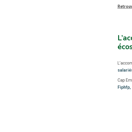
Retrouv
L’ac
éco
L’accom
salarié
Cap Emp
Fiphfp,