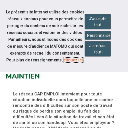
Accéder à notre page Facebook
Accéder à notre page Youtube
Accéder à notre page Instagram
Accéder à notre page Linkedin
Aller à la navigation
Le présent site Internet utilise des cookies
Aller au contenu
J'accepte
réseaux sociaux pour vous permettre de
tout
partager du contenu de notre site sur les
réseaux sociaux et visionner des vidéos.
Personnaliser
Par ailleurs, nous utilisons des cookies
Je refuse
de mesure d’audience MATOMO qui sont
Espace candidat
tout
exempts de recueil du consentement.
DÉPÔT D'UN NOUVEAU
Pour plus de renseignements,
cliquez ici
.
FORMULAIRE SIGNALEMENT
MAINTIEN
Le réseau CAP EMPLOI intervient pour toute
situation individuelle dans laquelle une personne
rencontre des difficultés sur son poste de travail
ou risque de perdre son emploi du fait des
difficultés liées à la situation de travail et son état
de santé ou son handicap. Vous êtes employeur ?