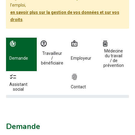
l’emploi,
en savoir plus sur la gestion de vos données et sur vos
droits
.
Utilisez les flèches gauche et droite pour naviguer entre les étapes.
track_changes
account_circle
badge
medication
Médecine
Travailleur
du travail
Demande
/
Employeur
/ de
bénéficiaire
prévention
checklist
fingerprint
Assistant
Contact
social
Demande