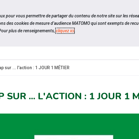
travel_explore
settings_accessibility
Sites du réseau
Acc
iaux pour vous permettre de partager du contenu de notre site sur les rése
ilisons des cookies de mesure d’audience MATOMO qui sont exempts de recue
our plus de renseignements,
cliquez ici
.
SOMMES-
ESPACE
ESPACE
ACTUAL
OUS ?
CANDIDAT
EMPLOYEUR
p sur ... l'action : 1 JOUR 1 MÉTIER
 SUR ... L'ACTION : 1 JOUR 1 