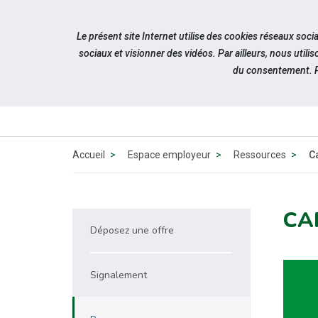
Accéder à notre page Facebook
Accéder à notre page Youtube
Accéder à notre page Instagram
Accéder à notre page Linkedin
Aller à la navigation
Le présent site Internet utilise des cookies réseaux soc
Aller au contenu
sociaux et visionner des vidéos. Par ailleurs, nous ut
du consentement. P
QUI 
N
Accueil
Espace employeur
Ressources
Ca
CAP
Déposez une offre
Signalement