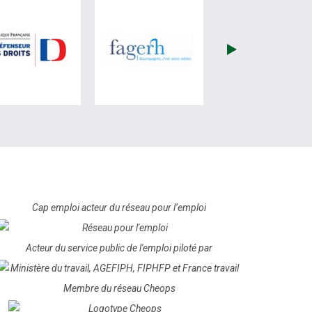
ite de France Travail (nouvelle fenêtre)
visiter les site de Défenseur des droits (nouvelle fenêtre)
visiter les site de Fagerh (no
Cap emploi acteur du réseau pour l’emploi
Acteur du service public de l'emploi piloté par
Membre du réseau Cheops