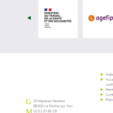
visiter les site de Ministèr
Aide
Acce
conf
Ment
Cont
Plan
Cap emploi 85
20 Impasse Newton
85000 La Roche sur Yon
02.51.37.65.18