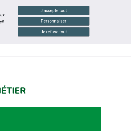
handshake
essibilité
Services en ligne
J'accepte tout
aux
Personnaliser
il
Je refuse tout
INFOS
ITÉS
ÉVÉNEMENTS
PRATIQUES
MÉTIER