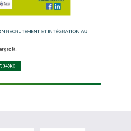
ON RECRUTEMENT ET INTÉGRATION AU
argez là.
UVELLE FENÊTRE)
F, 343KO