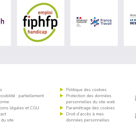
e du travail (nouvelle fenêtre)
visiter les site de Agefiph (nouvelle fenêtre)
visiter les site de Fiphfp (nouvelle fenêtre)
visiter les s
s
Politique des cookies
ssibilité : partiellement
Protection des données
orme
personnelles du site web
ions légales et CGU
Paramétrage des cookies
act
Droit d’accès à mes
 du site
données personnelles