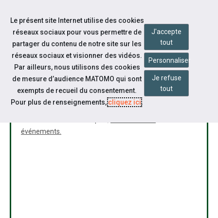
Accéder à notre page Facebook
Accéder à notre page Youtube
Accéder à notre page Instagram
Accéder à notre page Linkedin
Aller à la navigation
Le présent site Internet utilise des cookies
Aller au contenu
J'accepte
réseaux sociaux pour vous permettre de
tout
partager du contenu de notre site sur les
réseaux sociaux et visionner des vidéos.
Personnaliser
Par ailleurs, nous utilisons des cookies
Je refuse
de mesure d’audience MATOMO qui sont
tout
exempts de recueil du consentement.
Désolé
Pour plus de renseignements,
cliquez ici
.
Cet événement n'existe plus,
Retournez aux
événements.