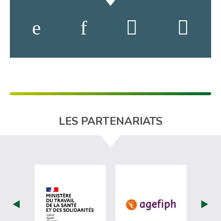
LES PARTENARIATS
visiter les site de Ministère du travail (
visiter les si