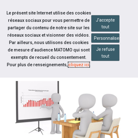
Accéder à notre page Facebook
Accéder à notre page Youtube
Accéder à notre page Instagram
Accéder à notre page Linkedin
Aller à la navigation
Le présent site Internet utilise des cookies
Aller au contenu
J'accepte
réseaux sociaux pour vous permettre de
tout
partager du contenu de notre site sur les
réseaux sociaux et visionner des vidéos.
Personnaliser
Par ailleurs, nous utilisons des cookies
Je refuse
de mesure d’audience MATOMO qui sont
Qui sommes-nous ?
tout
exempts de recueil du consentement.
NOTRE BILAN D'ACTIVITÉ 2024
Pour plus de renseignements,
cliquez ici
.