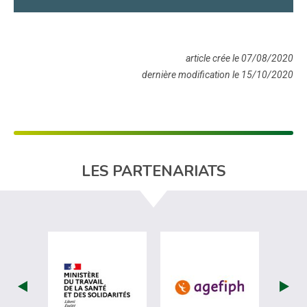
article crée le 07/08/2020
dernière modification le 15/10/2020
LES PARTENARIATS
visiter les site de Ministère du travail (
visiter les si