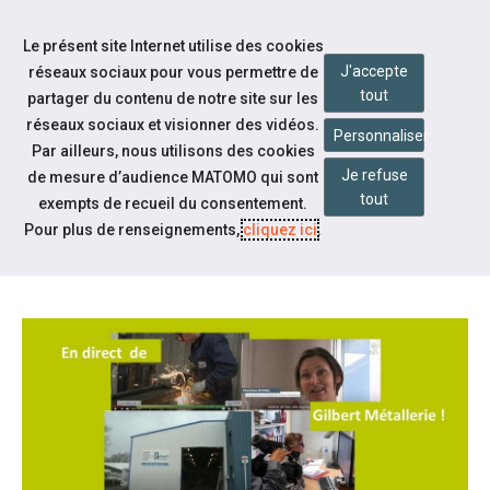
Accéder à notre page Facebook
Accéder à notre page Youtube
Accéder à notre page Instagram
Accéder à notre page Linkedin
Aller à la navigation
Le présent site Internet utilise des cookies
Aller au contenu
J'accepte
réseaux sociaux pour vous permettre de
tout
partager du contenu de notre site sur les
réseaux sociaux et visionner des vidéos.
Personnaliser
Par ailleurs, nous utilisons des cookies
Je refuse
de mesure d’audience MATOMO qui sont
Qui sommes-nous ?
tout
exempts de recueil du consentement.
UNE INTÉGRATION DURABLE
Pour plus de renseignements,
cliquez ici
.
CHEZ GILBERT MÉTALLERIE !