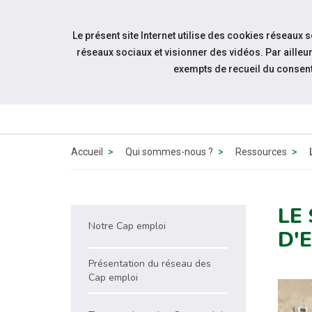
Accéder à notre page Facebook
Accéder à notre page Youtube
Accéder à notre page Instagram
Accéder à notre page Linkedin
Aller à la navigation
Le présent site Internet utilise des cookies réseaux 
Aller au contenu
réseaux sociaux et visionner des vidéos. Par aill
exempts de recueil du consen
QUI 
N
Accueil
Qui sommes-nous ?
Ressources
LE
Notre Cap emploi
D'
Présentation du réseau des
Cap emploi