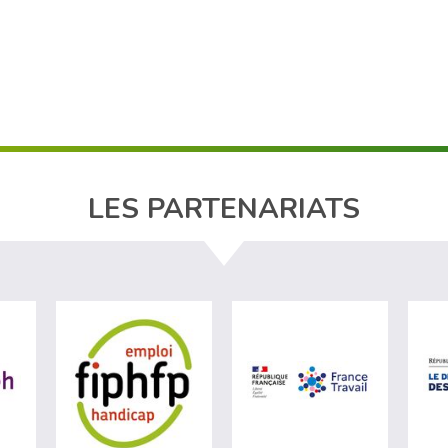
LES PARTENARIATS
ère du travail (nouvelle fenêtre)
visiter les site de Agefiph (nouvelle fenêtre)
visiter les site de Fiphfp (nouvelle fenêt
visiter les 