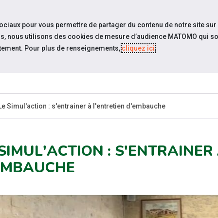
travel_explore
settings_accessibility
Sites du réseau
Acc
sociaux pour vous permettre de partager du contenu de notre site sur
eurs, nous utilisons des cookies de mesure d’audience MATOMO qui so
tement. Pour plus de renseignements,
cliquez ici
.
SOMMES-
ESPACE
ESPACE
ACTUAL
OUS ?
CANDIDAT
EMPLOYEUR
Le Simul'action : s'entrainer à l'entretien d'embauche
 SIMUL'ACTION : S'ENTRAINER
EMBAUCHE