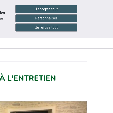
handshake
essibilité
Services en ligne
J'accepte tout
 les
Personnaliser
nt
Je refuse tout
INFOS
ITÉS
ÉVÉNEMENTS
PRATIQUES
 À L'ENTRETIEN