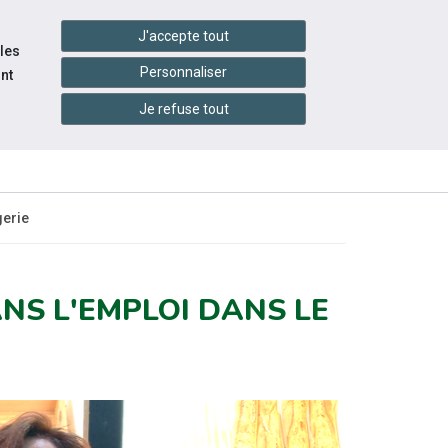
handshake
essibilité
Services en ligne
J'accepte tout
 les
Personnaliser
nt
Je refuse tout
INFOS
ITÉS
ÉVÉNEMENTS
PRATIQUES
gerie
NS L'EMPLOI DANS LE