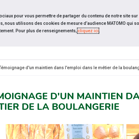
travel_explore
settings_accessibility
Sites du réseau
Acc
sociaux pour vous permettre de partager du contenu de notre site sur
eurs, nous utilisons des cookies de mesure d’audience MATOMO qui so
tement. Pour plus de renseignements,
cliquez ici
.
SOMMES-
ESPACE
ESPACE
ACTUAL
OUS ?
CANDIDAT
EMPLOYEUR
Témoignage d'un maintien dans l'emploi dans le métier de la boulan
MOIGNAGE D'UN MAINTIEN DA
TIER DE LA BOULANGERIE