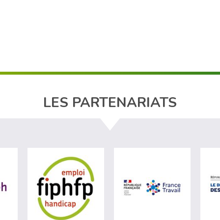
LES PARTENARIATS
ère du travail (nouvelle fenêtre)
visiter les site de Agefiph (nouvelle fenêtre)
visiter les site de Fiphfp (nouvelle fenêt
visiter les 