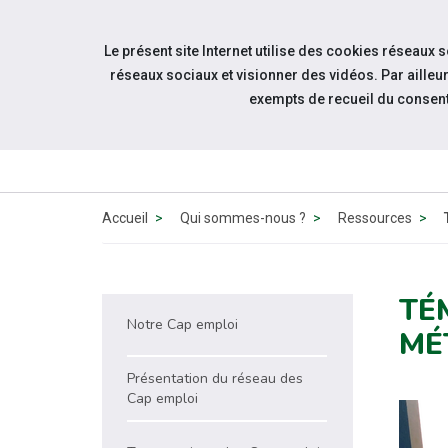
Accéder à notre page Facebook
Accéder à notre page Youtube
Accéder à notre page Instagram
Accéder à notre page Linkedin
Aller à la navigation
Le présent site Internet utilise des cookies réseaux 
Aller au contenu
réseaux sociaux et visionner des vidéos. Par aill
exempts de recueil du consen
QUI 
N
Accueil
Qui sommes-nous ?
Ressources
TÉ
Notre Cap emploi
MÉ
Présentation du réseau des
Cap emploi