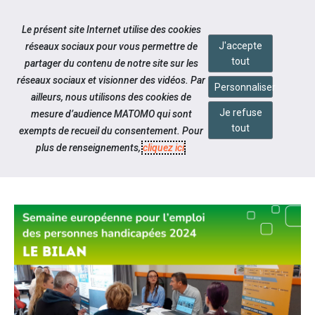
Accéder à notre page Facebook
Accéder à notre page Youtube
Accéder à notre page Instagram
Accéder à notre page Linkedin
Aller à la navigation
Le présent site Internet utilise des cookies
Aller au contenu
J'accepte
réseaux sociaux pour vous permettre de
tout
partager du contenu de notre site sur les
réseaux sociaux et visionner des vidéos. Par
Personnaliser
ailleurs, nous utilisons des cookies de
Je refuse
mesure d’audience MATOMO qui sont
Notre actualité
tout
exempts de recueil du consentement. Pour
#SEEPH2024 - UN BILAN TRÈS
plus de renseignements,
cliquez ici
.
POSITIF