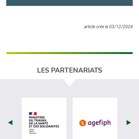
article crée le 03/12/2024
LES PARTENARIATS
visiter les site de Ministère du travail (nou
visiter les sit