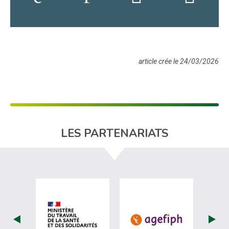
article crée le 24/03/2026
LES PARTENARIATS
visiter les site de Ministère du travail (nou
visiter les sit