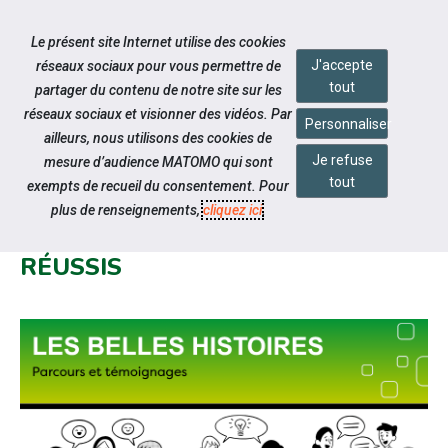
Accéder à notre page Facebook
Accéder à notre page Youtube
Accéder à notre page Instagram
Accéder à notre page Linkedin
Aller à la navigation
Le présent site Internet utilise des cookies
Aller au contenu
J'accepte
réseaux sociaux pour vous permettre de
tout
partager du contenu de notre site sur les
réseaux sociaux et visionner des vidéos. Par
Personnaliser
ailleurs, nous utilisons des cookies de
Je refuse
mesure d’audience MATOMO qui sont
Qui sommes-nous ?
tout
exempts de recueil du consentement. Pour
LES "BELLES HISTOIRES" :
plus de renseignements,
cliquez ici
.
TÉMOIGNAGES DE PARCOURS
RÉUSSIS